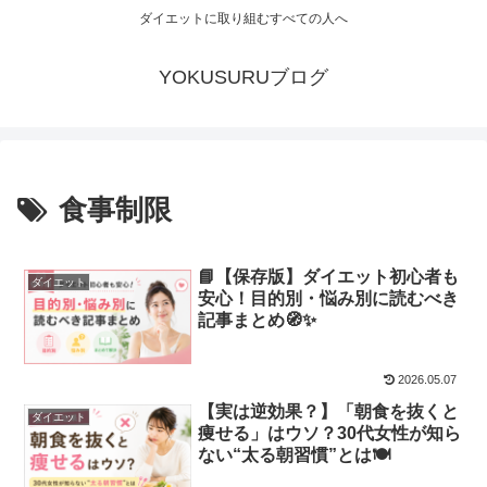
ダイエットに取り組むすべての人へ
YOKUSURUブログ
食事制限
📘【保存版】ダイエット初心者も
ダイエット
安心！目的別・悩み別に読むべき
記事まとめ🧭✨
2026.05.07
【実は逆効果？】「朝食を抜くと
ダイエット
痩せる」はウソ？30代女性が知ら
ない“太る朝習慣”とは🍽️