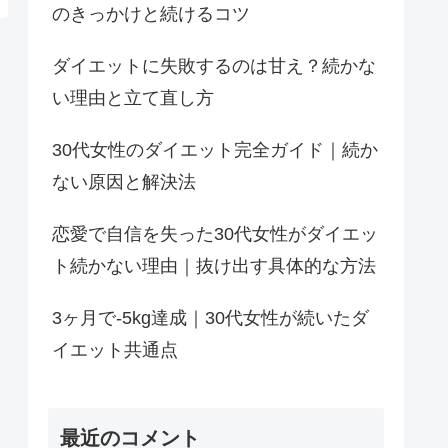
のきっかけと続けるコツ
ダイエットに失敗するのは甘え？続かな
い理由と立て直し方
30代女性のダイエット完全ガイド｜続か
ない原因と解決法
恋愛で自信を失った30代女性がダイエッ
ト続かない理由｜抜け出す具体的な方法
3ヶ月で-5kg達成｜30代女性が続いたダ
イエット共通点
最近のコメント