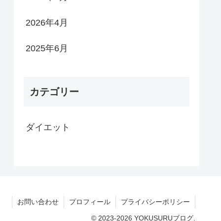
2026年4月
2025年6月
カテゴリー
ダイエット
お問い合わせ
プロフィール
プライバシーポリシー
© 2023-2026 YOKUSURUブログ.