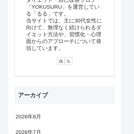
「YOKUSURU」を運営してい
る「るる」です。
当サイトでは、主に30代女性に
向けて、無理なく続けられるダ
イエット方法や、習慣化・心理
面からのアプローチについて発
信しています。
アーカイブ
2026年8月
2026年7月