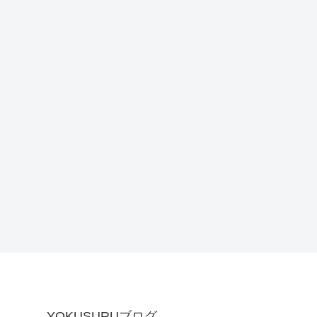
YOKUSURUブログ