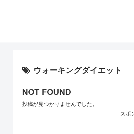
ウォーキングダイエット
NOT FOUND
投稿が見つかりませんでした。
スポ