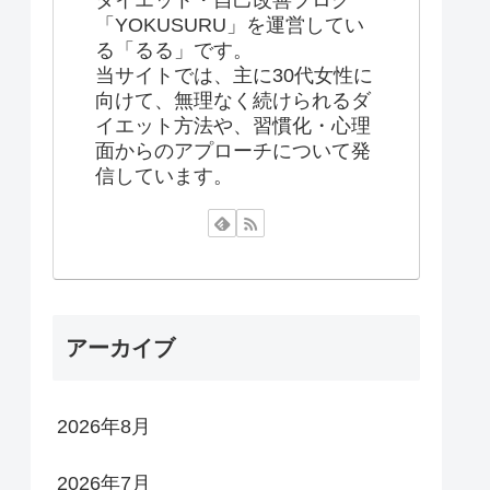
「YOKUSURU」を運営してい
る「るる」です。
当サイトでは、主に30代女性に
向けて、無理なく続けられるダ
イエット方法や、習慣化・心理
面からのアプローチについて発
信しています。
アーカイブ
2026年8月
2026年7月