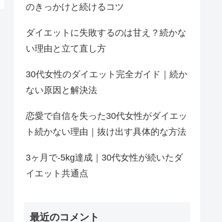
のきっかけと続けるコツ
ダイエットに失敗するのは甘え？続かな
い理由と立て直し方
30代女性のダイエット完全ガイド｜続か
ない原因と解決法
恋愛で自信を失った30代女性がダイエッ
ト続かない理由｜抜け出す具体的な方法
3ヶ月で-5kg達成｜30代女性が続いたダ
イエット共通点
最近のコメント